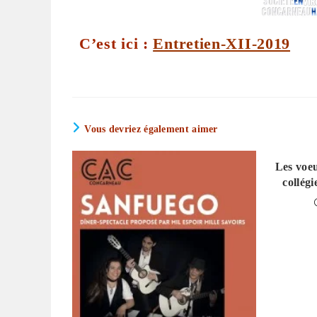
C’est ici :
Entretien-XII-2019
Vous devriez également aimer
Les voe
collég