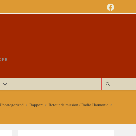
GER
r
Uncategorized
>
Rapport
>
Retour de mission / Radio Harmonie
>